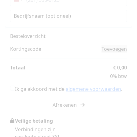
Verenigde
Staten
Bedrijfsnaam (optioneel)
+1
Besteloverzicht
Kortingscode
Toevoegen
Totaal
€ 0,00
0% btw
Ik ga akkoord met de
algemene voorwaarden
.
Afrekenen
Veilige betaling
Verbindingen zijn
versleuteld met SSL.