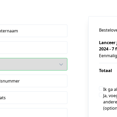
Bestelov
hternaam
Lanceer 
2024 - 7 
Eenmali
Totaal
isnummer
Ik ga 
Ja, voe
ats
andere
(option