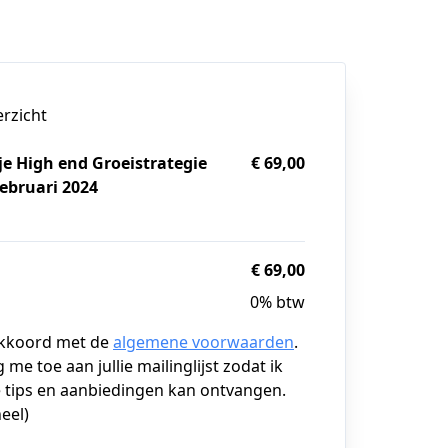
erzicht
je High end Groeistrategie
€ 69,00
februari 2024
g
€ 69,00
0% btw
akkoord met de
algemene voorwaarden
.
g me toe aan jullie mailinglijst zodat ik
 tips en aanbiedingen kan ontvangen.
eel)