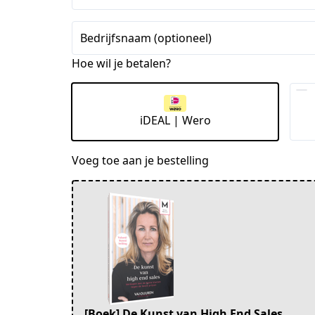
Staten
+1
Bedrijfsnaam (optioneel)
Hoe wil je betalen?
iDEAL | Wero
Voeg toe aan je bestelling
[Boek] De Kunst van High End Sales