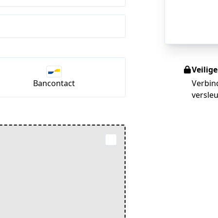
Veilig
Bancontact
Verbin
versleu