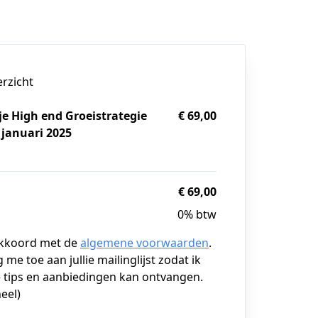
erzicht
je High end Groeistrategie
€ 69,00
8 januari 2025
g
€ 69,00
0% btw
akkoord met de
algemene voorwaarden
.
g me toe aan jullie mailinglijst zodat ik
 tips en aanbiedingen kan ontvangen.
eel)