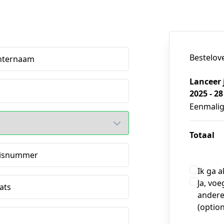
Bestelov
hternaam
Lanceer 
2025 - 2
Eenmali
Totaal
isnummer
Ik ga 
Ja, voe
ats
andere
(option