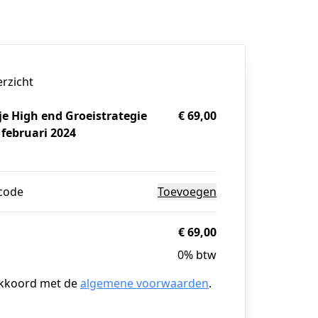
erzicht
je High end Groeistrategie
€ 69,00
 februari 2024
g
code
Toevoegen
€ 69,00
0% btw
akkoord met de
algemene voorwaarden
.