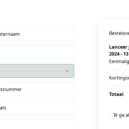
Bestelov
hternaam
Lanceer 
2024 - 13
Eenmali
Kortings
isnummer
Totaal
ats
Ik ga 