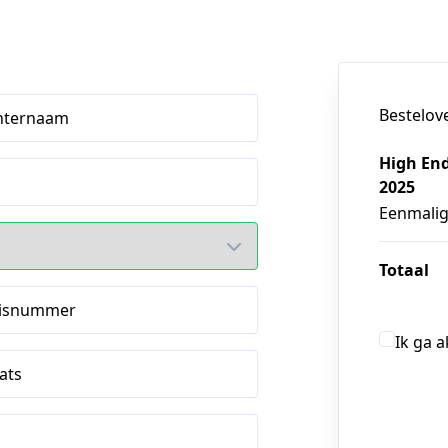
Bestelov
hternaam
High End
2025
Eenmali
Totaal
isnummer
Ik ga 
ats