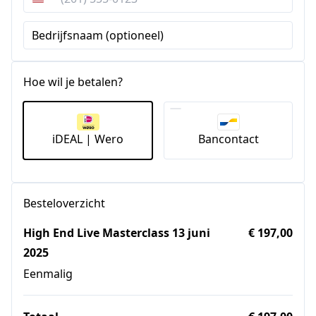
Verenigde
Staten
Bedrijfsnaam (optioneel)
+1
Hoe wil je betalen?
iDEAL | Wero
Bancontact
Besteloverzicht
High End Live Masterclass 13 juni
€ 197,00
2025
Eenmalig